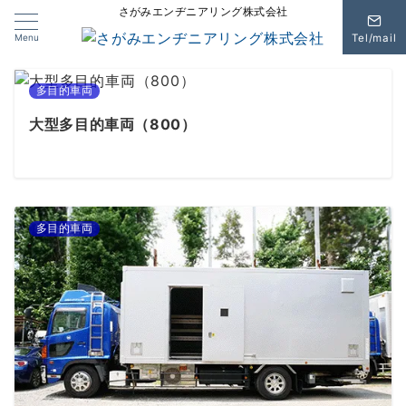
さがみエンヂニアリング株式会社
Menu
Tel/mail
多目的車両
大型多目的車両（800）
多目的車両