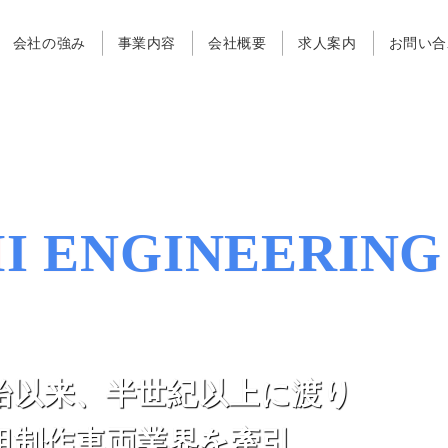
会社の強み
事業内容
会社概要
求人案内
お問い合
Since1961
I ENGINEERING
さがみエンヂニアリング
始以来、半世紀以上に渡り
組制作車両業界を牽引