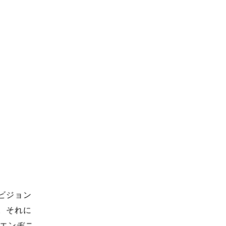
ビジョン
。それに
みエンヂニ