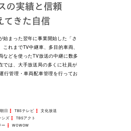
ラスの実績と信頼
えてきた自信
が始まった翌年に事業開始した「さ
、これまでTV中継車、多目的車両、
両などを使ったTV放送の中継に数多
在では、大手放送局の多くに社員が
両運行管理・車両配車管理を行ってお
朝日
TBSテレビ
文化放送
ーシズ
TBSアクト
ジー
WOWOW