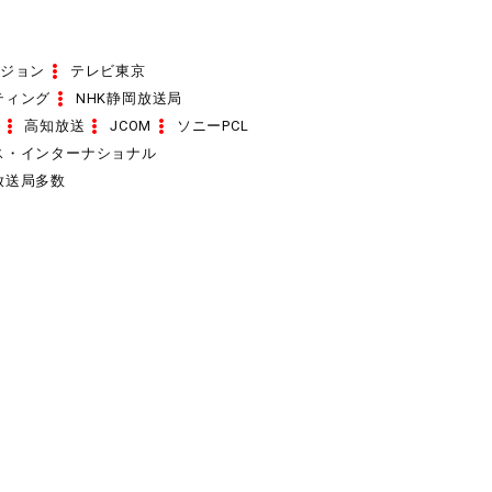
ジョン
テレビ東京
ティング
NHK静岡放送局
高知放送
JCOM
ソニーPCL
ス・インターナショナル
放送局多数